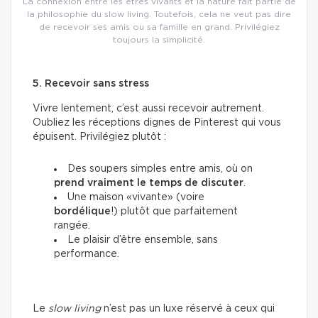
La connexion entre les êtres vivants et la nature fait partie de
la philosophie du slow living. Toutefois, cela ne veut pas dire
de recevoir ses amis ou sa famille en grand. Privilégiez
toujours la simplicité.
5. Recevoir sans stress
Vivre lentement, c’est aussi recevoir autrement.
Oubliez les réceptions dignes de Pinterest qui vous
épuisent. Privilégiez plutôt :
Des soupers simples entre amis, où on
prend vraiment le temps de discuter
.
Une maison «vivante» (voire
bordélique
!) plutôt que parfaitement
rangée.
Le plaisir d’être ensemble, sans
performance.
Le
slow living
n’est pas un luxe réservé à ceux qui